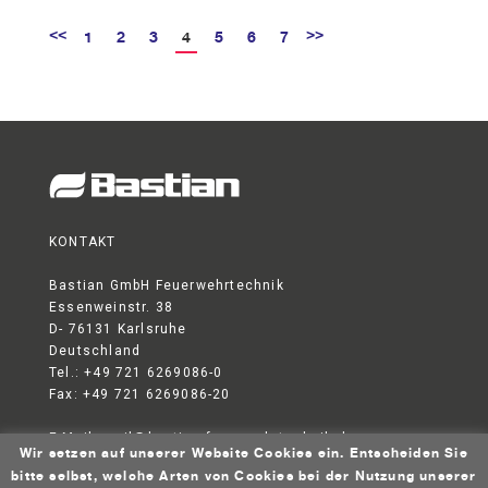
<<
>>
1
2
3
4
5
6
7
KONTAKT
Bastian GmbH Feuerwehrtechnik
Essenweinstr. 38
D- 76131 Karlsruhe
Deutschland
Tel.: +49 721 6269086-0
Fax: +49 721 6269086-20
E-Mail:
mail@bastian-feuerwehrtechnik.de
Wir setzen auf unserer Website Cookies ein. Entscheiden Sie
DATENSCHUTZERKLÄRUNG
AGB
IMPRESSUM
bitte selbst, welche Arten von Cookies bei der Nutzung unserer