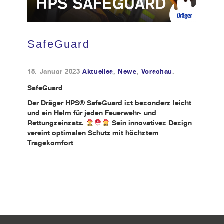
Kundendienst
SafeGuard
Kontakt
18. Januar 2023
Aktuelles
,
News
,
Vorschau
.
SafeGuard
Der Dräger HPS® SafeGuard ist besonders leicht
und ein Helm für jeden Feuerwehr- und
Rettungseinsatz.
Sein innovatives Design
vereint optimalen Schutz mit höchstem
Tragekomfort