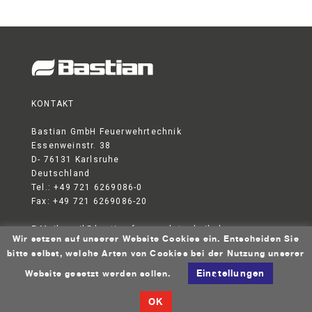
KONTAKT
Bastian GmbH Feuerwehrtechnik
Essenweinstr. 38
D- 76131 Karlsruhe
Deutschland
Tel.: +49 721 6269086-0
Fax: +49 721 6269086-20
E-Mail:
mail@bastian-feuerwehrtechnik.de
Wir setzen auf unserer Website Cookies ein. Entscheiden Sie
DATENSCHUTZERKLÄRUNG
AGB
IMPRESSUM
bitte selbst, welche Arten von Cookies bei der Nutzung unserer
© 2026 Bastian GmbH Feuerwehrtechnik
Einstellungen
Website gesetzt werden sollen.
OK