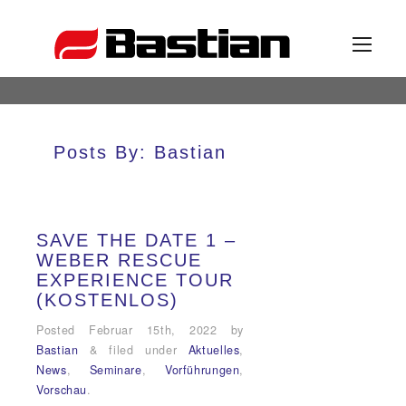
Unternehmen
Posts By:
Bastian
Ansprechpartner
SAVE THE DATE 1 –
WEBER RESCUE
News
EXPERIENCE TOUR
(KOSTENLOS)
Katalog
Posted
Februar 15th, 2022
by
Bastian
&
filed under
Aktuelles
,
News
,
Seminare
,
Vorführungen
,
Partner
Vorschau
.