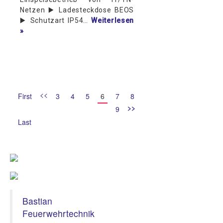
Netzen ▶️ Ladesteckdose BEOS
▶️ Schutzart IP54…
Weiterlesen
»
<<
First
3
4
5
6
7
8
>>
9
Last
Bastian
Feuerwehrtechnik