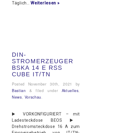
Täglich…
Weiterlesen »
DIN-
STROMERZEUGER
BSKA 14 E RSS
CUBE IT/TN
Posted
November 30th, 2021
by
Bastian
&
filed under
Aktuelles
,
News
,
Vorschau
.
▶️ VORKONFIGURIERT – mit
Ladesteckdose BEOS ▶️
Drehstromsteckdose 16 A zum
Einspeisebetrieb von IT/TN-