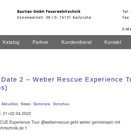
Bastian GmbH Feuerwehrtechnik
Tel.
Essenweinstr. 38 I D- 76131 Karlsruhe
Fax:
E-Ma
Katalog
Partner
Kundendienst
Kontakt
 Date 2 – Weber Rescue Experience T
os)
2
Aktuelles
,
News
,
Seminare
,
Vorschau
.
⃣- 21+22.04.2022
UE Experience Tour @weberrescue geht weiter gemeinsam mit
rtechnik.de ‼️