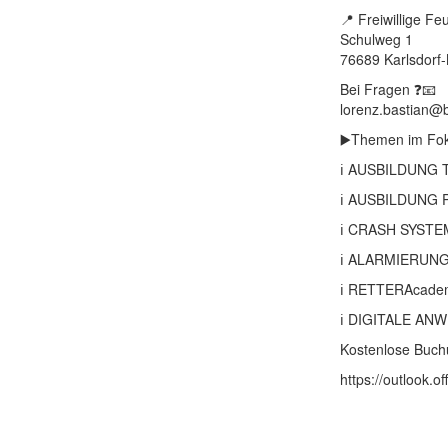
📍 Freiwillige F
Kundendienst
Schulweg 1
76689 Karlsdorf
Bei Fragen ❓📧
Kontakt
lorenz.bastian@
▶️Themen im Fok
ℹ️ AUSBILDUNG
ℹ️ AUSBILDUN
ℹ️ CRASH SYS
ℹ️ ALARMIERU
ℹ️ RETTERAcad
ℹ️ DIGITALE A
Kostenlose Buch
https://outloo