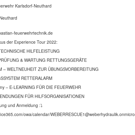
euerwehr Karlsdorf-Neuthard
-Neuthard
bastian-feuerwehrtechnik.de
us der Experience Tour 2022:
 TECHNISCHE HILFELEISTUNG
G PRÜFUNG & WARTUNG RETTUNGSGERÄTE
TEM – WELTNEUHEIT ZUR ÜBUNGSVORBEREITUNG
NGSSYSTEM RETTERALARM
emy – E-LEARNING FÜR DIE FEUERWEHR
NWENDUNGEN FÜR HILFSORGANISATIONEN
ung und Anmeldung :⤵️
k.office365.com/owa/calendar/WEBERRESCUE1@weberhydraulik.onmic