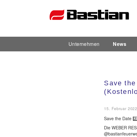
Unternehmen
News
Unternehmen
Ansprechpartner
Save the
News
(Kostenl
Katalog
15. Februar 202
Save the Date 2️
Die WEBER RESC
Partner
@bastianfeuerweh