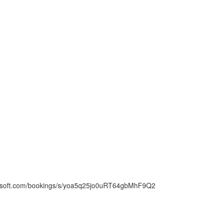
rosoft.com/bookings/s/yoa5q25jo0uRT64gbMhF9Q2