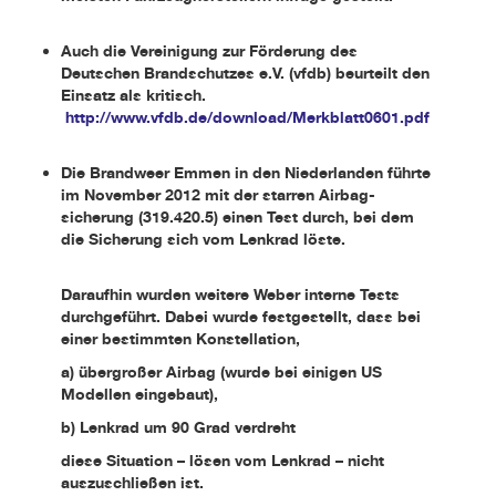
Auch die Vereinigung zur Förderung des
Deutschen Brandschutzes e.V. (vfdb) beurteilt den
Einsatz als kritisch.
http://www.vfdb.de/download/Merkblatt0601.pdf
Die Brandweer Emmen in den Niederlanden führte
im November 2012 mit der starren Airbag-
sicherung (319.420.5) einen Test durch, bei dem
die Sicherung sich vom Lenkrad löste.
Daraufhin wurden weitere Weber interne Tests
durchgeführt. Dabei wurde festgestellt, dass bei
einer bestimmten Konstellation,
a) übergroßer Airbag (wurde bei einigen US
Modellen eingebaut),
b) Lenkrad um 90 Grad verdreht
diese Situation – lösen vom Lenkrad – nicht
auszuschließen ist.