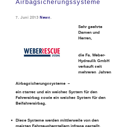
Airbagsicherungssysteme
Kundendienst
7. Juni 2013
News
.
Sehr geehrte
Kontakt
Damen und
Herren,
die Fa. Weber-
Hydraulik GmbH
verkauft seit
mehreren Jahren
Airbagsicherungssysteme –
ein starres und ein weiches System für den
Fahrerairbag sowie ein weiches System für den
Beifahrerairbag.
Diese Systeme werden mittlerweile von den
meisten Fahrzeugherstellern infrage gestellt.