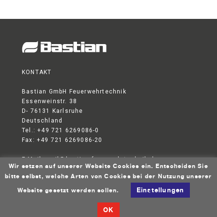
KONTAKT
Bastian GmbH Feuerwehrtechnik
Essenweinstr. 38
D- 76131 Karlsruhe
Deutschland
Tel.: +49 721 6269086-0
Fax: +49 721 6269086-20
E-Mail:
mail@bastian-feuerwehrtechnik.de
Wir setzen auf unserer Website Cookies ein. Entscheiden Sie
DATENSCHUTZERKLÄRUNG
AGB
IMPRESSUM
bitte selbst, welche Arten von Cookies bei der Nutzung unserer
Einstellungen
© 2026 Bastian GmbH Feuerwehrtechnik
Website gesetzt werden sollen.
OK