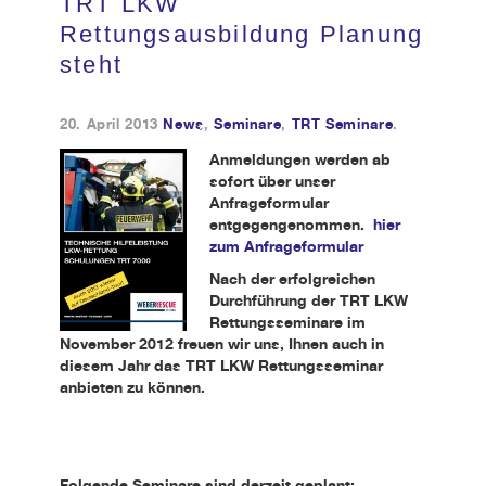
TRT LKW
Rettungsausbildung Planung
Kundendienst
steht
Kontakt
20. April 2013
News
,
Seminare
,
TRT Seminare
.
Anmeldungen werden ab
sofort über unser
Anfrageformula
r
entgegengenommen.
hier
zum Anfrageformular
Nach der erfolgreichen
Durchführung der TRT LKW
Rettungsseminare im
November 2012 freuen wir uns, Ihnen auch in
diesem Jahr das TRT LKW Rettungsseminar
anbieten zu können.
Folgende Seminare sind derzeit geplant: