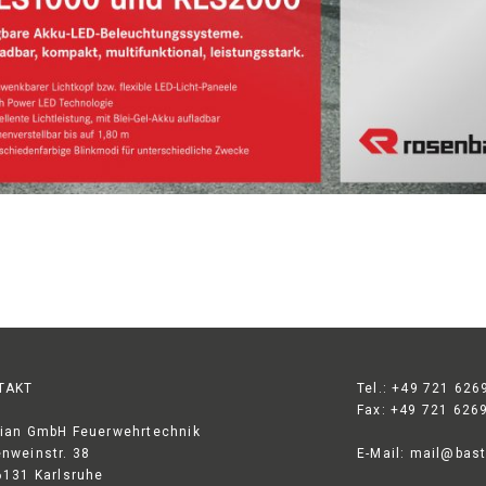
TAKT
Tel.: +49 721 626
Fax: +49 721 626
ian GmbH Feuerwehrtechnik
nweinstr. 38
E-Mail:
mail@bast
6131 Karlsruhe