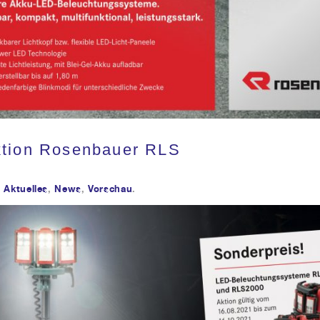
tion Rosenbauer RLS
1
Aktuelles
,
News
,
Vorschau
.