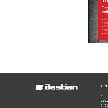
KON
Bast
Esse
D- 7