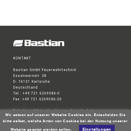
Kundendienst
Kontakt
KONTAKT
Bastian GmbH Feuerwehrtechnik
Essenweinstr. 38
D- 76131 Karlsruhe
Deutschland
Tel.: +49 721 6269086-0
Fax: +49 721 6269086-20
E-Mail:
mail@bastian-feuerwehrtechnik.de
Wir setzen auf unserer Website Cookies ein. Entscheiden Sie
DATENSCHUTZERKLÄRUNG
AGB
IMPRESSUM
bitte selbst, welche Arten von Cookies bei der Nutzung unserer
© 2026 Bastian GmbH Feuerwehrtechnik
Einstellungen
Website gesetzt werden sollen.