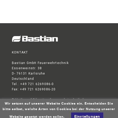
Kundendienst
Kontakt
KONTAKT
Bastian GmbH Feuerwehrtechnik
Essenweinstr. 38
D- 76131 Karlsruhe
Deutschland
Tel.: +49 721 6269086-0
Fax: +49 721 6269086-20
E-Mail:
mail@bastian-feuerwehrtechnik.de
Wir setzen auf unserer Website Cookies ein. Entscheiden Sie
DATENSCHUTZERKLÄRUNG
AGB
IMPRESSUM
bitte selbst, welche Arten von Cookies bei der Nutzung unserer
© 2026 Bastian GmbH Feuerwehrtechnik
Einstellungen
Website gesetzt werden sollen.