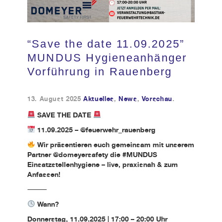
Kundendienst
“Save the date 11.09.2025”
Kontakt
MUNDUS Hygieneanhänger
Vorführung in Rauenberg
13. August 2025
Aktuelles
,
News
,
Vorschau
.
SAVE THE DATE
11.09.2025 – @feuerwehr_rauenberg
Wir präsentieren euch gemeinsam mit unserem
Partner @domeyersafety die #MUNDUS
Einsatzstellenhygiene – live, praxisnah & zum
Anfassen!
⸻
Wann?
Donnerstag, 11.09.2025 | 17:00 – 20:00 Uhr