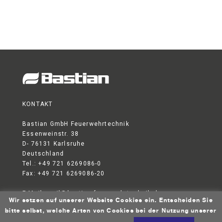
KONTAKT
Bastian GmbH Feuerwehrtechnik
Essenweinstr. 38
D- 76131 Karlsruhe
Deutschland
Tel.: +49 721 6269086-0
Fax: +49 721 6269086-20
E-Mail:
mail@bastian-feuerwehrtechnik.de
Wir setzen auf unserer Website Cookies ein. Entscheiden Sie
DATENSCHUTZERKLÄRUNG
AGB
IMPRESSUM
bitte selbst, welche Arten von Cookies bei der Nutzung unserer