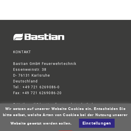
Kundendienst
Kontakt
KONTAKT
Bastian GmbH Feuerwehrtechnik
Essenweinstr. 38
D- 76131 Karlsruhe
Deutschland
Tel.: +49 721 6269086-0
Fax: +49 721 6269086-20
E-Mail:
mail@bastian-feuerwehrtechnik.de
Wir setzen auf unserer Website Cookies ein. Entscheiden Sie
DATENSCHUTZERKLÄRUNG
AGB
IMPRESSUM
bitte selbst, welche Arten von Cookies bei der Nutzung unserer
© 2026 Bastian GmbH Feuerwehrtechnik
Einstellungen
Website gesetzt werden sollen.