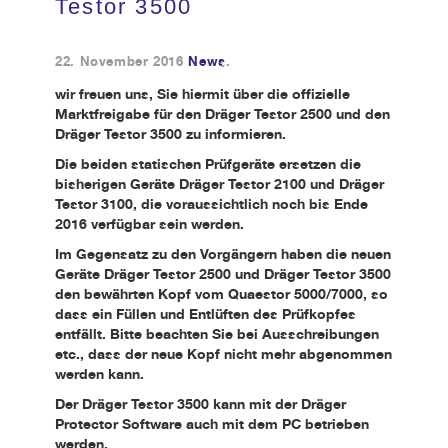
Testor 3500
Kundendienst
22. November 2016
News
.
wir freuen uns, Sie hiermit über die offizielle
Kontakt
Marktfreigabe für den Dräger Testor 2500 und den
Dräger Testor 3500 zu informieren.
Die beiden statischen Prüfgeräte ersetzen die
bisherigen Geräte Dräger Testor 2100 und Dräger
Testor 3100, die voraussichtlich noch bis Ende
2016 verfügbar sein werden.
Im Gegensatz zu den Vorgängern haben die neuen
Geräte Dräger Testor 2500 und Dräger Testor 3500
den bewährten Kopf vom Quaestor 5000/7000, so
dass ein Füllen und Entlüften des Prüfkopfes
entfällt. Bitte beachten Sie bei Ausschreibungen
etc., dass der neue Kopf nicht mehr abgenommen
werden kann.
Der Dräger Testor 3500 kann mit der Dräger
Protector Software auch mit dem PC betrieben
werden.