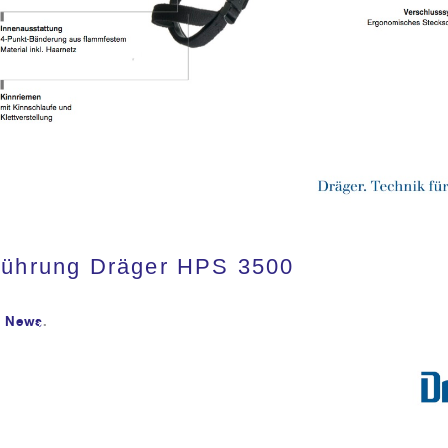
führung Dräger HPS 3500
5
News
.