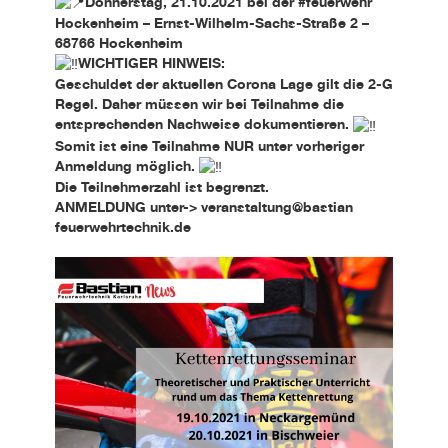
Donnerstag, 21.10.2021 bei der #feuerwehr
Hockenheim – Ernst-Wilhelm-Sachs-Straße 2 –
68766 Hockenheim
WICHTIGER HINWEIS:
Geschuldet der aktuellen Corona Lage gilt die 2-G
Regel. Daher müssen wir bei Teilnahme die
entsprechenden Nachweise dokumentieren.
Somit ist eine Teilnahme NUR unter vorheriger
Anmeldung möglich.
Die Teilnehmerzahl ist begrenzt.
ANMELDUNG unter-> veranstaltung@bastian
feuerwehrtechnik.de