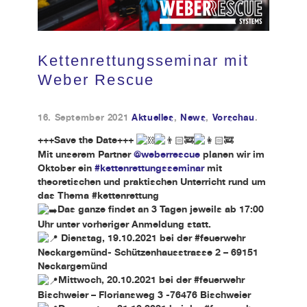
Kundendienst
Kettenrettungsseminar mit
Kontakt
Weber Rescue
16. September 2021
Aktuelles
,
News
,
Vorschau
.
+++Save the Date+++
Mit unserem Partner
@weberrescue
planen wir im
Oktober ein
#kettenrettungsseminar
mit
theoretischen und praktischen Unterricht rund um
das Thema #kettenrettung
Das ganze findet an 3 Tagen jeweils ab 17:00
Uhr unter vorheriger Anmeldung statt.
Dienstag, 19.10.2021 bei der #feuerwehr
Neckargemünd- Schützenhausstrasse 2 – 69151
Neckargemünd
Mittwoch, 20.10.2021 bei der #feuerwehr
Bischweier – Floriansweg 3 -76476 Bischweier