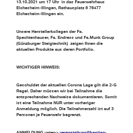
13.10.2021 um 17 Uhr in das Feuerwehrhaus
Elchesheim-Illingen, Rathausplatz 8 76477
Elchesheim-Illingen ein.
Unsere Herstellerkollegen der Fa.
Spechtenhauser, Fa. Endress und Fa.Munk Group
(Günzburger Steigtechnik) zeigen Ihnen die
aktuellen Produkte aus deren Portfolio.
WICHTIGER HINWEIS:
Geschuldet der aktuellen Corona Lage gilt die 2-G
Regel. Daher müssen wir bei Teilnahme die
entsprechenden Nachweise dokumentieren. Somit
ist eine Teilnahme NUR unter vorheriger
Anmeldung möglich. Die Teilnehmerzahl ist auf 3
Personen je Feuerwehr begrenzt.
ANMELDUNG unter->
veranstaltung@bastian-