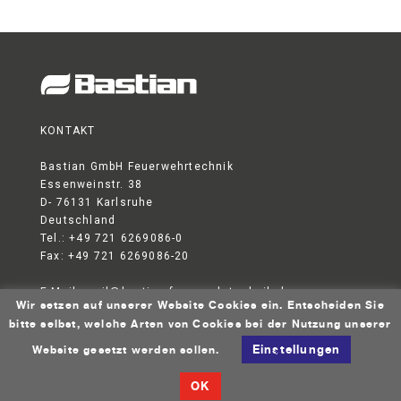
KONTAKT
Bastian GmbH Feuerwehrtechnik
Essenweinstr. 38
D- 76131 Karlsruhe
Deutschland
Tel.: +49 721 6269086-0
Fax: +49 721 6269086-20
E-Mail:
mail@bastian-feuerwehrtechnik.de
Wir setzen auf unserer Website Cookies ein. Entscheiden Sie
DATENSCHUTZERKLÄRUNG
AGB
IMPRESSUM
bitte selbst, welche Arten von Cookies bei der Nutzung unserer
© 2026 Bastian GmbH Feuerwehrtechnik
Einstellungen
Website gesetzt werden sollen.
OK