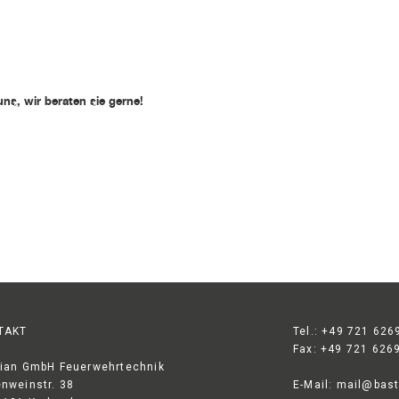
uns, wir beraten sie gerne!
TAKT
Tel.: +49 721 626
Fax: +49 721 626
ian GmbH Feuerwehrtechnik
nweinstr. 38
E-Mail:
mail@bast