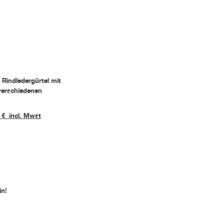
 Rindledergürtel mit
verschiedenen
 € incl. Mwst
in!