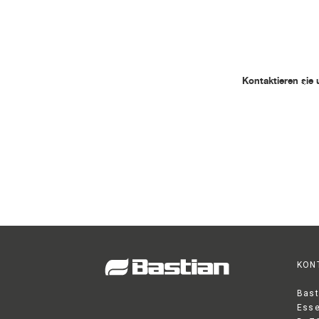
Kontaktieren sie 
KON
Bast
Esse