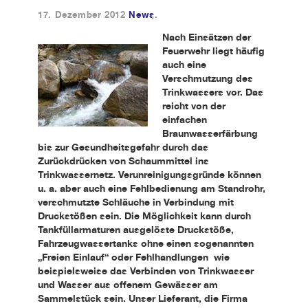
17. Dezember 2012
News
.
Kundendienst
Nach Einsätzen der
Feuerwehr liegt häufig
auch eine
Kontakt
Verschmutzung des
Trinkwassers vor. Das
reicht von der
einfachen
Braunwasserfärbung
bis zur Gesundheitsgefahr durch das
Zurückdrücken von Schaummittel ins
Trinkwassernetz. Verunreinigungsgründe können
u. a. aber auch eine Fehlbedienung am Standrohr,
verschmutzte Schläuche in Verbindung mit
Druckstößen sein. Die Möglichkeit kann durch
Tankfüllarmaturen ausgelöste Druckstöße,
Fahrzeugwassertanks ohne einen sogenannten
„Freien Einlauf“ oder Fehlhandlungen wie
beispielsweise das Verbinden von Trinkwasser
und Wasser aus offenem Gewässer am
Sammelstück sein. Unser Lieferant, die Firma