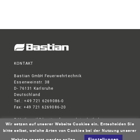
KONTAKT
Bastian GmbH Feuerwehrtechnik
Essenweinstr. 38
D- 76131 Karlsruhe
Deutschland
Tel.: +49 721 6269086-0
Fax: +49 721 6269086-20
E-Mail:
mail@bastian-feuerwehrtechnik.de
Wir setzen auf unserer Website Cookies ein. Entscheiden Sie
DATENSCHUTZERKLÄRUNG
AGB
IMPRESSUM
bitte selbst, welche Arten von Cookies bei der Nutzung unserer
© 2026 Bastian GmbH Feuerwehrtechnik
Einstellungen
Website gesetzt werden sollen.