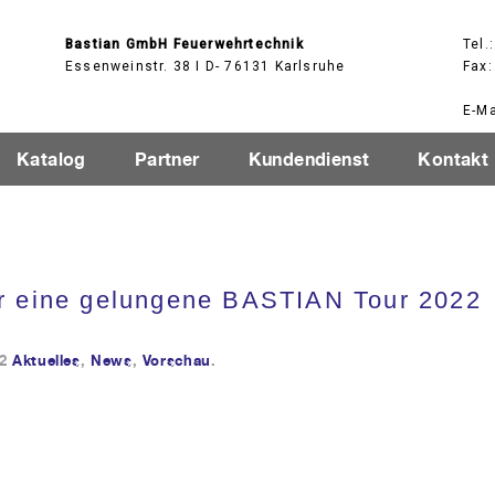
Bastian GmbH Feuerwehrtechnik
Tel.
Essenweinstr. 38 I D- 76131 Karlsruhe
Fax:
E-Ma
Katalog
Partner
Kundendienst
Kontakt
r eine gelungene BASTIAN Tour 2022
2
Aktuelles
,
News
,
Vorschau
.