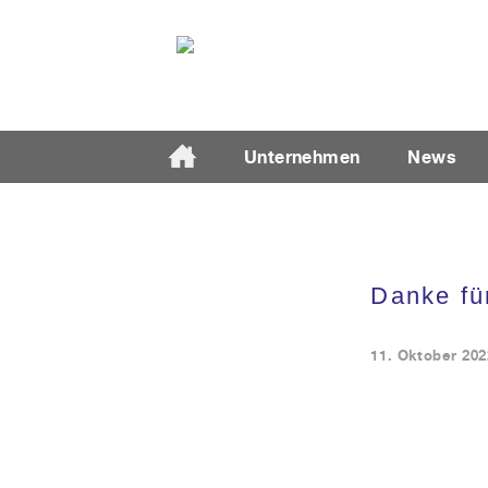
Unternehmen
News
Unternehmen
Ansprechpartner
Danke fü
News
11. Oktober 202
Katalog
Partner