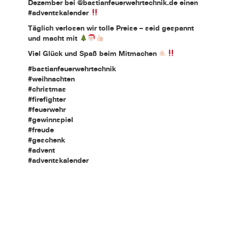
Dezember bei @bastianfeuerwehrtechnik.de einen
#adventskalender
Täglich verlosen wir tolle Preise – seid gespannt
und macht mit
Viel Glück und Spaß beim Mitmachen
#bastianfeuerwehrtechnik
#weihnachten
#christmas
#firefighter
#feuerwehr
#gewinnspiel
#freude
#geschenk
#advent
#adventskalender