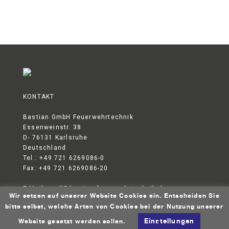
KONTAKT
Bastian GmbH Feuerwehrtechnik
Essenweinstr. 38
D- 76131 Karlsruhe
Deutschland
Tel.: +49 721 6269086-0
Fax: +49 721 6269086-20
E-Mail:
mail@bastian-feuerwehrtechnik.de
Wir setzen auf unserer Website Cookies ein. Entscheiden Sie
DATENSCHUTZERKLÄRUNG
AGB
IMPRESSUM
bitte selbst, welche Arten von Cookies bei der Nutzung unserer
© 2026 Bastian GmbH Feuerwehrtechnik
Einstellungen
Website gesetzt werden sollen.